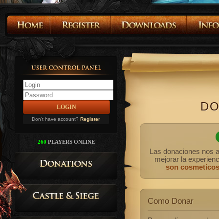
DO
Don't have account?
Register
260
PLAYERS ONLINE
Las donaciones nos a
mejorar la experienc
son cosmeticos
Como Donar