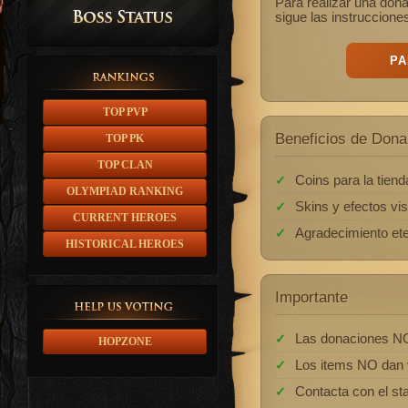
Para realizar una don
sigue las instruccione
PA
TOP PVP
Beneficios de Dona
TOP PK
TOP CLAN
Coins para la tiend
OLYMPIAD RANKING
Skins y efectos vi
CURRENT HEROES
Agradecimiento eter
HISTORICAL HEROES
Importante
Las donaciones N
HOPZONE
Los items NO dan 
Contacta con el sta