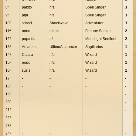
8º
pakito
n/a
Spell Singer
3
9º
pipi
n/a
Spell Singer
3
10º
sdasd
Shockwave
Adventurer
3
11º
nana
mimis
Fortune Seeker
2
12º
papafria
n/a
Moonlight Sentinel
2
13º
Arcantos
UltimoAmanecer
Sagittarius
1
14º
Catara
n/a
Wizard
1
15º
popo
n/a
Wizard
1
16º
susis
n/a
Wizard
1
17º
-
-
-
-
18º
-
-
-
-
19º
-
-
-
-
20º
-
-
-
-
21º
-
-
-
-
22º
-
-
-
-
23º
-
-
-
-
24º
-
-
-
-