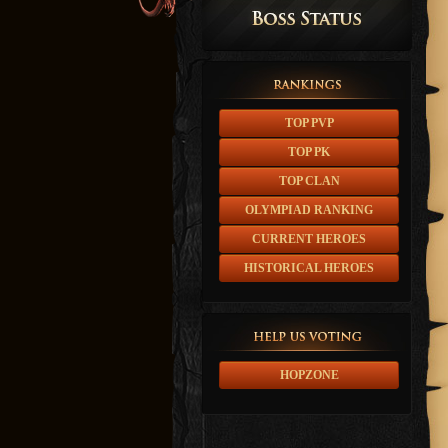
TOP PVP
TOP PK
TOP CLAN
OLYMPIAD RANKING
CURRENT HEROES
HISTORICAL HEROES
HOPZONE