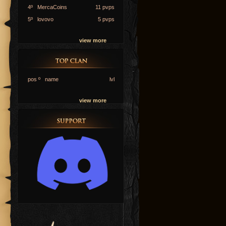
4º MercaCoins
11 pvps
5º lovovo
5 pvps
view more
pos º name
lvl
view more