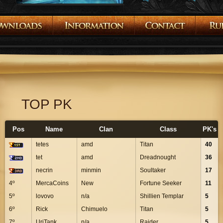
TOP PK
Pos
Name
Clan
Class
PK's
tetes
amd
Titan
40
tet
amd
Dreadnought
36
necrin
minmin
Soultaker
17
4º
MercaCoins
New
Fortune Seeker
11
5º
lovovo
n/a
Shillien Templar
5
6º
Rick
Chimuelo
Titan
5
7º
UriTank
n/a
Raider
5