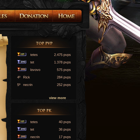
tetes
2.475 pvps
tet
1.378 pvps
lovovo
575 pvps
4º Rick
284 pvps
5º necrin
252 pvps
view more
tetes
40 pvps
tet
36 pvps
necrin
17 pvps